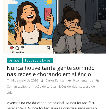
Artigos
Papo sobre Livros
Nunca houve tanta gente sorrindo
nas redes e chorando em silêncio
14 de maio de 2026
Carlos Kuntzel
0 comentários
,
,
,
Comunicação
formação de caráter
lições de vida
sucesso de
vida
Vivemos na era da vitrine emocional. Nunca foi tão fácil
parecer feliz. Nunca foi tão simples construir uma versão