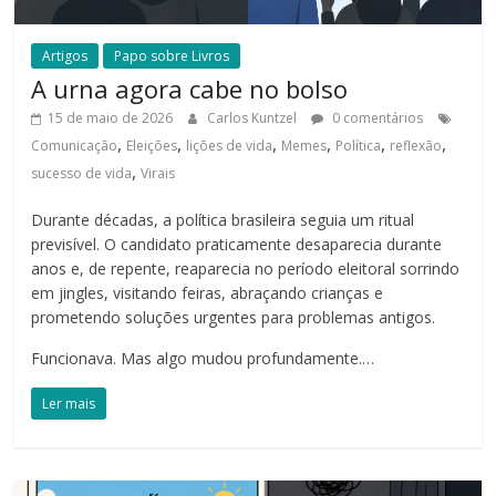
Artigos
Papo sobre Livros
A urna agora cabe no bolso
15 de maio de 2026
Carlos Kuntzel
0 comentários
,
,
,
,
,
,
Comunicação
Eleições
lições de vida
Memes
Política
reflexão
,
sucesso de vida
Virais
Durante décadas, a política brasileira seguia um ritual
previsível. O candidato praticamente desaparecia durante
anos e, de repente, reaparecia no período eleitoral sorrindo
em jingles, visitando feiras, abraçando crianças e
prometendo soluções urgentes para problemas antigos.
Funcionava. Mas algo mudou profundamente.…
Ler mais