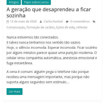
Artigos
Papo sobre Livros
A geração que desaprendeu a ficar
sozinha
13 de maio de 2026
Carlos Kuntzel
0 comentários
,
,
,
Comunicação
formação de caráter
lições de vida
reflexão
Nunca estivemos tão conectados.
E talvez nunca tenhamos nos sentido tão vazios.
Hoje, o silêncio incomoda. Esperar incomoda. Ficar sozinho
por alguns minutos parece quase uma punição moderna. O
celular virou companhia automática, anestesia emocional e
fuga instantânea.
A cena é comum: alguém pega o telefone não porque
recebeu uma mensagem importante, mas porque não
suporta alguns segundos sem estímulo.…
Ler mais