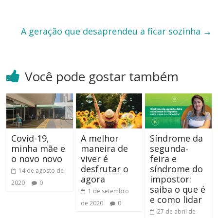
A geração que desaprendeu a ficar sozinha
→
Você pode gostar também
Covid-19,
A melhor
Síndrome da
minha mãe e
maneira de
segunda-
o novo novo
viver é
feira e
desfrutar o
síndrome do
14 de agosto de
agora
impostor:
2020
0
saiba o que é
1 de setembro
e como lidar
de 2020
0
27 de abril de