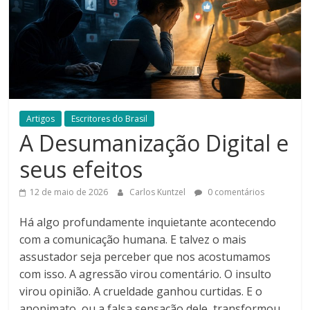
Artigos
Escritores do Brasil
A Desumanização Digital e
seus efeitos
12 de maio de 2026
Carlos Kuntzel
0 comentários
Há algo profundamente inquietante acontecendo
com a comunicação humana. E talvez o mais
assustador seja perceber que nos acostumamos
com isso. A agressão virou comentário. O insulto
virou opinião. A crueldade ganhou curtidas. E o
anonimato, ou a falsa sensação dele, transformou