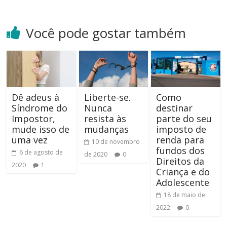
Você pode gostar também
Dê adeus à
Liberte-se.
Como
Síndrome do
Nunca
destinar
Impostor,
resista às
parte do seu
mude isso de
mudanças
imposto de
uma vez
renda para
10 de novembro
fundos dos
6 de agosto de
de 2020
0
Direitos da
2020
1
Criança e do
Adolescente
18 de maio de
2022
0