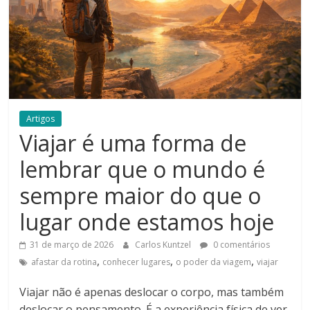
Artigos
Viajar é uma forma de
lembrar que o mundo é
sempre maior do que o
lugar onde estamos hoje
31 de março de 2026
Carlos Kuntzel
0 comentários
,
,
,
afastar da rotina
conhecer lugares
o poder da viagem
viajar
Viajar não é apenas deslocar o corpo, mas também
deslocar o pensamento. É a experiência física de ver