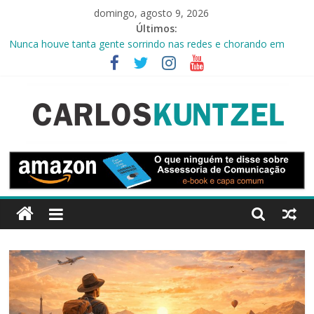
Pular
domingo, agosto 9, 2026
para
Últimos:
o
Nunca houve tanta gente sorrindo nas redes e chorando em
conteúdo
silêncio
A imagem já não vale mais que mil palavras
Comunicação: a crise começa antes do fato virar notícia
O luxo da simplicidade
A urna agora cabe no bolso
CarlosKuntzel