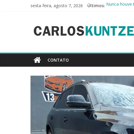
Pular
sexta-feira, agosto 7, 2026
Últimos:
Nunca houve t
para
A imagem já n
o
CarlosKuntzel
Comunicação: a
conteúdo
O luxo da simp
A urna agora 
CONTATO