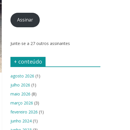
de
e-
mail
Assinar
Junte-se a 27 outros assinantes
+ conteúdo
agosto 2026
(1)
julho 2026
(1)
maio 2026
(8)
março 2026
(3)
fevereiro 2026
(1)
junho 2024
(1)
junho 2023
(3)