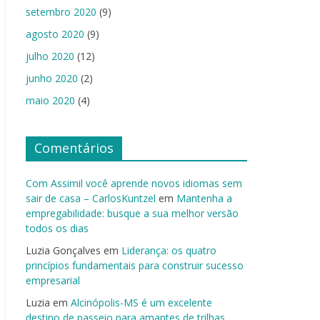
setembro 2020
(9)
agosto 2020
(9)
julho 2020
(12)
junho 2020
(2)
maio 2020
(4)
Comentários
Com Assimil você aprende novos idiomas sem
sair de casa – CarlosKuntzel
em
Mantenha a
empregabilidade: busque a sua melhor versão
todos os dias
Luzia Gonçalves
em
Liderança: os quatro
princípios fundamentais para construir sucesso
empresarial
Luzia
em
Alcinópolis-MS é um excelente
destino de passeio para amantes de trilhas,