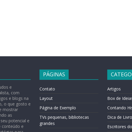
PÁGINAS
CATEGO
udos e
Contato
Artigos
lista, com
tigos e blogs na
Layout
Box de Ideia
o, o que gosto e
Página de Exemplo
Contando His
e mostrar
ndo as
TVs pequenas, bibliotecas
Dica de Livr
seu potencial e
grandes
e conteúdo e
Escritores do
atégias para