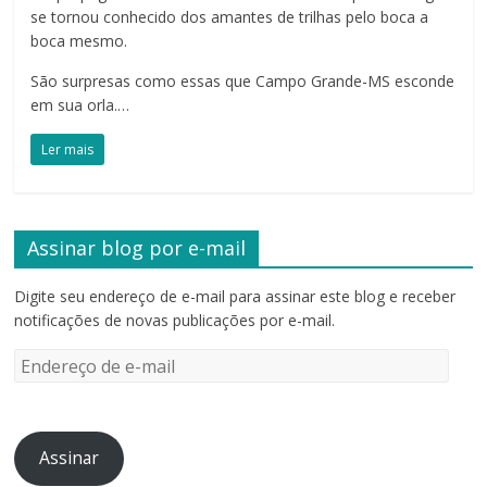
se tornou conhecido dos amantes de trilhas pelo boca a
boca mesmo.
São surpresas como essas que Campo Grande-MS esconde
em sua orla.…
Ler mais
Assinar blog por e-mail
Digite seu endereço de e-mail para assinar este blog e receber
notificações de novas publicações por e-mail.
Endereço
de
e-
mail
Assinar