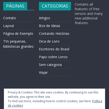
Contains all
PÁGINAS
CATEGORIAS
features of free
version and many
Contato
Artigos
new additional
features.
Layout
Box de Ideias
Página de Exemplo
Contando Histórias
TVs pequenas,
Dica de Livro
bibliotecas grandes
Escritores do Brasil
Papo sobre Livros
Sem categoria
Viajar
Privacy & Cookies: This site uses cookies. By continuing to use this
website, you agree to their use.
To find out more, including how to control cookies, see here:
Política
Copyright © 2026
CarlosKuntzel
. Todos os direitos reservados.
de cookies