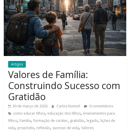
Artigos
Valores de Família:
Construindo Sucesso com
Gratidão
30 de março de 2026
Carlos Kuntzel
0 comentários
,
,
como educar filhos
educação dos filhos
ensinamentos para
,
,
,
,
,
filhos
Família
formação de caráter
gratidão
legado
lições de
,
,
,
,
vida
propósito
reflexão
sucesso de vida
Valores